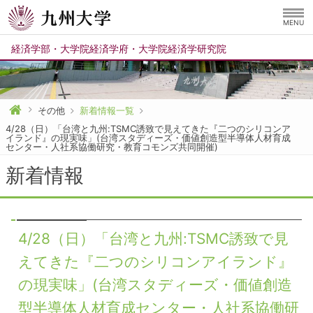
MENU
経済学部
・
大学院経済学府
・
大学院経済学研究院
その他
新着情報一覧
4/28（日）「台湾と九州:TSMC誘致で⾒えてきた『⼆つのシリコンア
イランド』の現実味」(台湾スタディーズ・価値創造型半導体⼈材育成
センター・人社系協働研究・教育コモンズ共同開催)
新着情報
4/28（日）「台湾と九州:TSMC誘致で⾒
えてきた『⼆つのシリコンアイランド』
の現実味」(台湾スタディーズ・価値創造
型半導体⼈材育成センター・人社系協働研