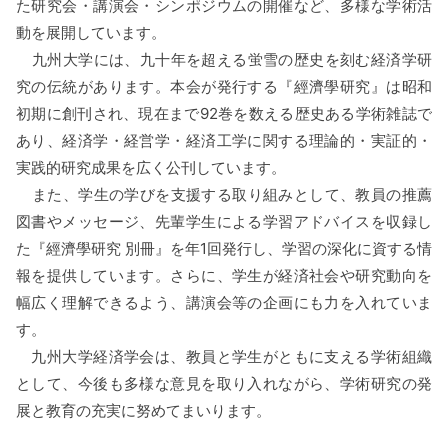
た研究会・講演会・シンポジウムの開催など、多様な学術活
動を展開しています。
九州大学には、九十年を超える蛍雪の歴史を刻む経済学研
究の伝統があります。本会が発行する『經濟學研究』は昭和
初期に創刊され、現在まで
92
巻を数える歴史ある学術雑誌で
あり、経済学・経営学・経済工学に関する理論的・実証的・
実践的研究成果を広く公刊しています。
また、学生の学びを支援する取り組みとして、教員の推薦
図書やメッセージ、先輩学生による学習アドバイスを収録し
た『經濟學研究 別冊』を年
1
回発行し、学習の深化に資する情
報を提供しています。さらに、学生が経済社会や研究動向を
幅広く理解できるよう、講演会等の企画にも力を入れていま
す。
九州大学経済学会は、教員と学生がともに支える学術組織
として、今後も多様な意見を取り入れながら、学術研究の発
展と教育の充実に努めてまいります。