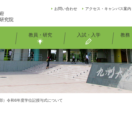
お問い合わせ
アクセス・キャンパス案内
府
研究院
教員・研究
入試・入学
教務
部）令和6年度学位記授与式について