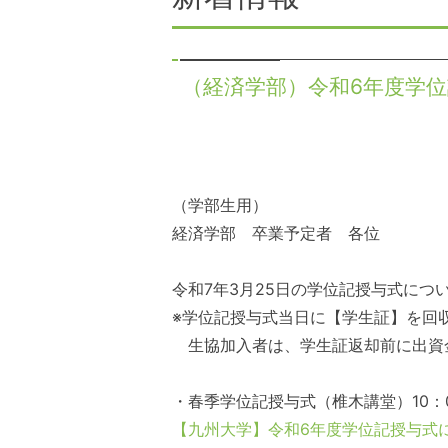
（経済学部）令和6年度学
（学部生用）
経済学部 卒業予定者 各位
令和
7
年
3
月
25
日の学位記授与式につ
※学位記授与式当日に【学生証】を回
生協加入者は、学生証返却前に出資
・春季学位記授与式（椎木講堂）
10
：
【九州大学】令和
6
年度学位記授与式