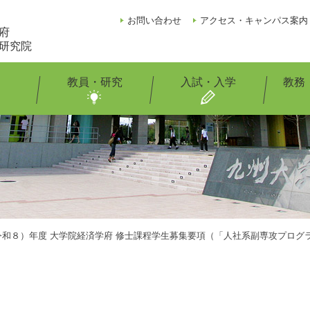
お問い合わせ
アクセス・キャンパス案内
府
研究院
教員・研究
入試・入学
教務
（令和８）年度 大学院経済学府 修士課程学生募集要項（「人社系副専攻プロ