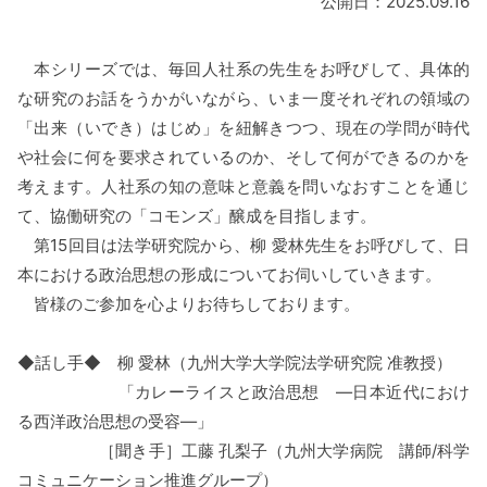
公開日：2025.09.16
本シリーズでは、毎回人社系の先生をお呼びして、具体的
な研究のお話をうかがいながら、いま一度それぞれの領域の
「出来（いでき）はじめ」を紐解きつつ、現在の学問が時代
や社会に何を要求されているのか、そして何ができるのかを
考えます。人社系の知の意味と意義を問いなおすことを通じ
て、協働研究の「コモンズ」醸成を目指します。
第15回目は法学研究院から、柳 愛林先生をお呼びして、日
本における政治思想の形成についてお伺いしていきます。
皆様のご参加を心よりお待ちしております。
◆話し手◆ 柳 愛林（九州大学大学院法学研究院 准教授）
「カレーライスと政治思想 ―日本近代におけ
る西洋政治思想の受容―」
［聞き手］工藤 孔梨子（九州大学病院 講師/科学
コミュニケーション推進グループ）