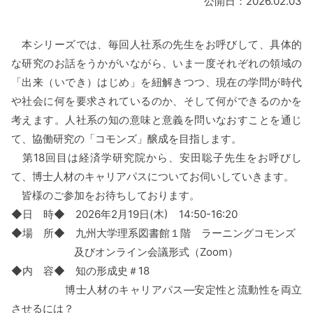
公開日：2026.02.03
本シリーズでは、毎回人社系の先生をお呼びして、具体的
な研究のお話をうかがいながら、いま一度それぞれの領域の
「出来（いでき）はじめ」を紐解きつつ、現在の学問が時代
や社会に何を要求されているのか、そして何ができるのかを
考えます。人社系の知の意味と意義を問いなおすことを通じ
て、協働研究の「コモンズ」醸成を目指します。
第18回目は経済学研究院から、安田聡子先生をお呼びし
て、博士人材のキャリアパスについてお伺いしていきます。
皆様のご参加をお待ちしております。
◆日 時◆ 2026年2月19日(木) 14:50-16:20
◆場 所◆ 九州大学理系図書館１階 ラーニングコモンズ
及びオンライン会議形式（Zoom）
◆内 容◆ 知の形成史＃18
博士人材のキャリアパス―安定性と流動性を両立
させるには？