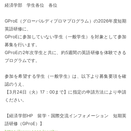
経済学部 学生各位 各位
GProE
（グローバルディプロマプログラム）の
2026
年度短期
英語研修に、
GProE
に参加していない学生（一般学生）を対象として参加
募集を行います。
GProE
の
2
年次学生と共に、約
5
週間の英語研修を体験できる
プログラムです。
参加を希望する学生（一般学生）は、以下より募集要項を確
認のうえ、
【3月24日（火）17：00まで】に指定の申請方法により申請
ください。
【経済学部
HP
留学・国際交流インフォメーション 短期英
語研修（
GProE
）】