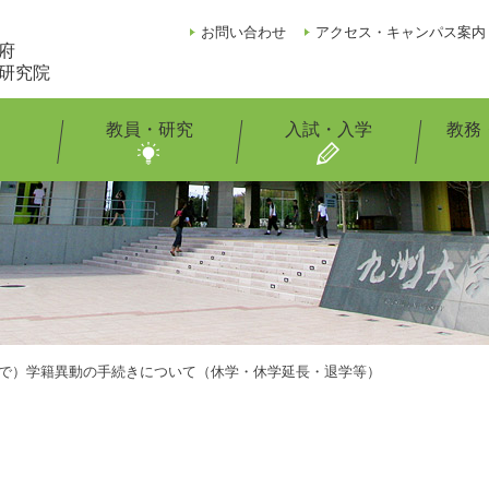
お問い合わせ
アクセス・キャンパス案内
府
研究院
教員・研究
入試・入学
教務
1まで）学籍異動の手続きについて（休学・休学延長・退学等）